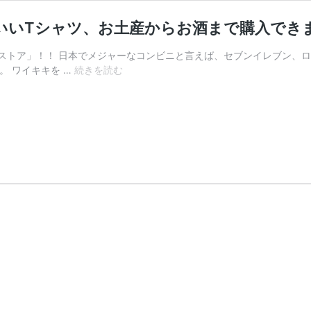
いいTシャツ、お土産からお酒まで購入でき
Cストア」！！ 日本でメジャーなコンビニと言えば、セブンイレブン、
ハ
す。 ワイキキを …
続きを読む
ワ
イ
の
ABC
ス
ト
ア
が
便
利
す
ぎ
る！
か
わ
い