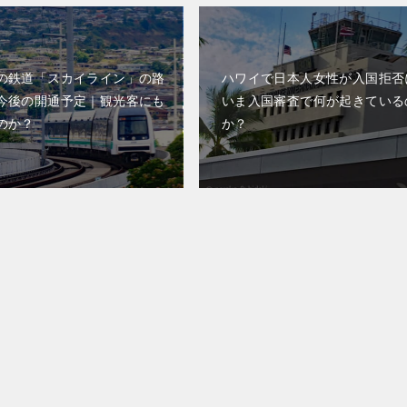
の鉄道「スカイライン」の路
ハワイで日本人女性が入国拒否
今後の開通予定｜観光客にも
いま入国審査で何が起きている
のか？
か？