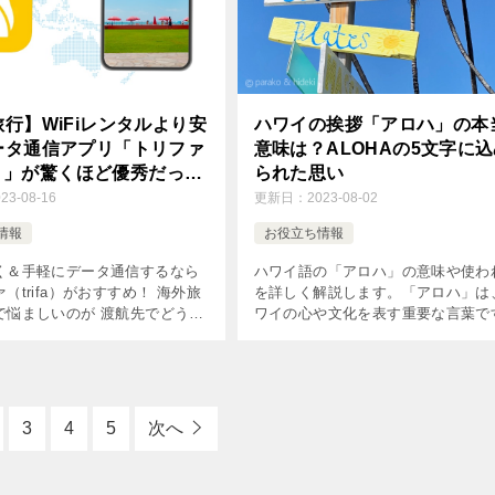
行】WiFiレンタルより安
ハワイの挨拶「アロハ」の本
ータ通信アプリ「トリファ
意味は？ALOHAの5文字に
fa）」が驚くほど優秀だっ
られた思い
023-08-16
更新日：
2023-08-02
情報
お役立ち情報
く＆手軽にデータ通信するなら
ハワイ語の「アロハ」の意味や使わ
（trifa）がおすすめ！ 海外旅
を詳しく解説します。「アロハ」は
で悩ましいのが 渡航先でどうや
ワイの心や文化を表す重要な言葉で
く＆手軽にスマホ（タブレッ
この記事を読めば、「アロハ」の魅
コン）を使えるのか？ というこ
触れることができます。ハワイに興
でしょうか。 &nb […]
ある方は必見です！
3
4
5
次へ