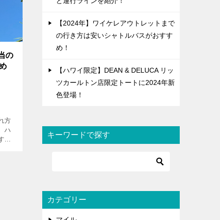
と運行ラインを紹介！
【2024年】ワイケレアウトレットまで
の行き方は安いシャトルバスがおすす
め！
当の
込め
【ハワイ限定】DEAN & DELUCA リッ
ツカールトン店限定トートに2024年新
色登場！
れ方
、ハ
キーワードで探す
す。
力に
味が
カテゴリー
マイル