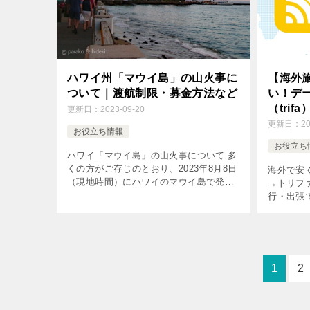
ハワイ州「マウイ島」の山火事に
【海外旅
ついて｜渡航制限・募金方法など
い！デ
（tri
更新日：
2023-09-20
た！
更新日：
2
お役立ち情報
お役立ち
ハワイ「マウイ島」の山火事について 多
くの方がご存じのとおり、2023年8月8日
海外で安
（現地時間）にハワイのマウイ島で発生
→トリファ
した大規模な山火事により、ラハイナ
行・出張
（Lahaina）の町で壊滅的な被害が発生し
ったら安
てしまいました。 この時期 […]
ト・パソ
とではない
1
2