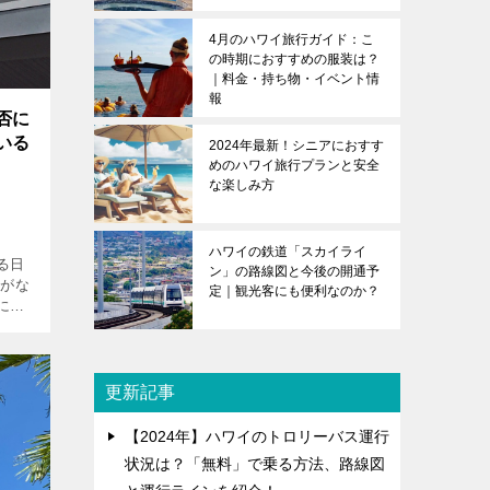
4月のハワイ旅行ガイド：こ
の時期におすすめの服装は？
｜料金・持ち物・イベント情
報
否に
いる
2024年最新！シニアにおすす
めのハワイ旅行プランと安全
な楽しみ方
ハワイの鉄道「スカイライ
る日
ン」の路線図と今後の開通予
限がな
定｜観光客にも便利なのか？
に戻
入国審
異変
更新記事
【2024年】ハワイのトロリーバス運行
状況は？「無料」で乗る方法、路線図