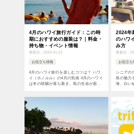
4月のハワイ旅行ガイド：この時
2024
期におすすめの服装は？｜料金・
のハワ
持ち物・イベント情報
み方
更新日：
2024-01-22
更新日：
2
お役立ち情報
お役立ち
4月のハワイ旅行を楽しむコツは？ ハワ
シニアの
イ（ホノルル）の4月の気候 4月のハワイ
島の魅力
は冬の喧騒が落ち着き、島の生命が新た
海、白い
な季節を迎える静かな変化を見せはじめ
頭の中で
ます。 そして雨季が終わりいよいよ夏
ますよね
（乾季）が始まります。 まだ乾季の […]
しやすくな