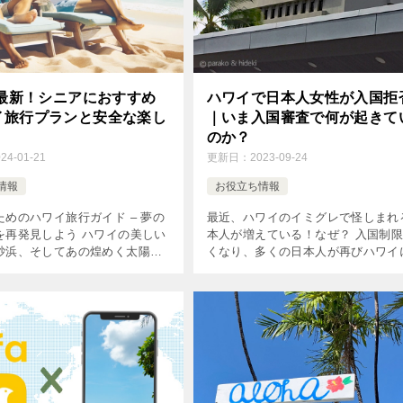
年最新！シニアにおすすめ
ハワイで日本人女性が入国拒
イ旅行プランと安全な楽し
｜いま入国審査で何が起きて
のか？
024-01-21
更新日：
2023-09-24
情報
お役立ち情報
ためのハワイ旅行ガイド – 夢の
最近、ハワイのイミグレで怪しまれ
を再発見しよう ハワイの美しい
本人が増えている！なぜ？ 入国制
砂浜、そしてあの煌めく太陽！
くなり、多くの日本人が再びハワイ
思い描くだけでワクワクしてき
ってきた2023年。 そんなハワイの
。 特にちょっと自由時間が確保
査（イミグレーション）でちょっと
ったシニ […]
が起きているようです。 &nbs […]