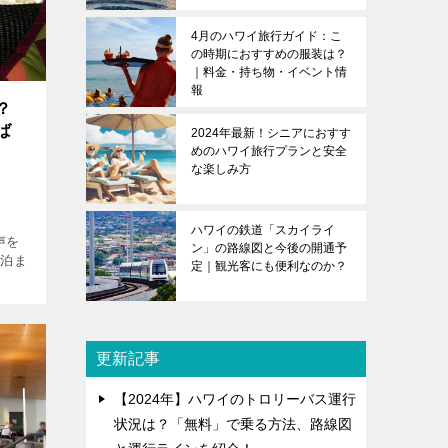
4月のハワイ旅行ガイド：こ
の時期におすすめの服装は？
｜料金・持ち物・イベント情
報
？
ば
2024年最新！シニアにおすす
めのハワイ旅行プランと安全
な楽しみ方
ハワイの鉄道「スカイライ
声を
ン」の路線図と今後の開通予
く泊ま
定｜観光客にも便利なのか？
いの
太平洋
し
更新記事
【2024年】ハワイのトロリーバス運行
状況は？「無料」で乗る方法、路線図