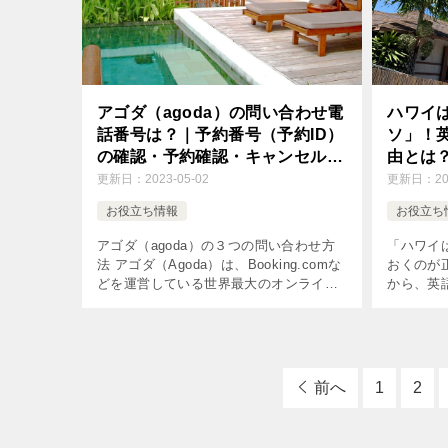
アゴダ（agoda）の問い合わせ電
ハワイ
話番号は？｜予約番号（予約ID）
ソ」！
の確認・予約確認・キャンセル方
由とは
法
更新日：
2023-05-02
更新日：
2
お役立ち情報
お役立ち
アゴダ（agoda）の３つの問い合わせ方
「ハワイ
法 アゴダ（Agoda）は、Booking.comな
おくのが
どを運営している世界最大のオンライン
から、英
旅行会社Booking Holdingsグループに属
もしかし
しているオンライン旅行予約サイトで
ことがあ
す。 […]
現地に行
前へ
1
2