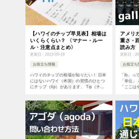
【ハワイのチップ早見表】相場は
アメリ
いくらくらい？ 〈マナー・ルー
重さ・
ル・注意点まとめ〉
読み方
更新日：
2023-05-18
更新日：
2
お役立ち情報
お役立ち
ハワイのチップの相場が知りたい！ 日本
「lb」
にはないハワイ（米国）の習慣のひとつ
「単位」
にチップ（tip）があります。 Tip（チッ
「ここは
プ）ではなくGratuity（グラテュイテ
じるのは
ィ）と表現されることもあります。 日
瞬間です
本に住む私 […]
が右側通
[…]