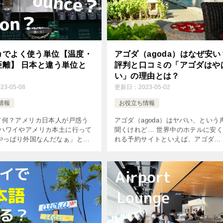
カでよく使う単位【温度・
アゴダ（agoda）はなぜ安い
距離】 日本と違う単位と
評判と口コミの「アゴダはや
い」の理由とは？
023-05-08
更新日：
2023-05-02
情報
お役立ち情報
って何？アメリカ日本人が戸惑う
アゴダ（agoda）はヤバい、という
 ハワイやアメリカ本土に行って
聞くけれど… 世界中のホテルに安
やっぱり外国なんだなぁ」と感
れる予約サイトといえば、アゴダ
、習慣や文化の違いを体験する
（Agoda）を思い出す人も少なくな
よね。 言語が英語だったり、車
ではないでしょうか。 特にアジア
行だったり、横断歩道の歩行
地域の宿泊施設に強く、他社と比較
[…]