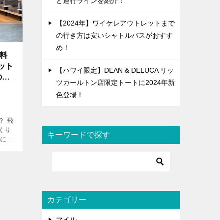
と運行ラインを紹介！
【2024年】ワイケレアウトレットまで
の行き方は安いシャトルバスがおすす
め！
無料
ット
【ハワイ限定】DEAN & DELUCA リッ
の利
ツカールトン店限定トートに2024年新
色登場！
？ 飛
くり
キーワードで探す
きに利
れて
す。
知
カテゴリー
マイル