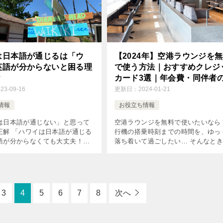
は日本語が通じるは「ウ
【2024年】空港ラウンジを
英語が分からないと困る理
で使う方法｜おすすめクレジ
？
カード3選｜年会費・同伴者
用料金などで徹底比較
023-09-16
更新日：
2024-01-21
情報
お役立ち情報
は日本語が通じない」と思って
空港ラウンジを無料で使いたいなら
正解 「ハワイは日本語が通じる
行機の搭乗時刻までの時間を、ゆっ
語が分からなくても大丈夫！」
落ち着いて過ごしたい… そんなと
たら、そんなウワサを耳にした
用したいのが、主要な空港に設置さ
るかもしれません。 でも実際に
いる特別な待合室の空港ラウンジで
くとわかるのが […]
ただ、「空港ラウンジの存在自体は
[…]
3
4
5
6
7
8
次へ