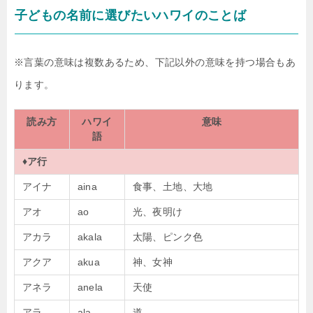
子どもの名前に選びたいハワイのことば
※言葉の意味は複数あるため、下記以外の意味を持つ場合もあ
ります。
読み方
ハワイ
意味
語
♦ア行
アイナ
aina
食事、土地、大地
アオ
ao
光、夜明け
アカラ
akala
太陽、ピンク色
アクア
akua
神、女神
アネラ
anela
天使
アラ
ala
道