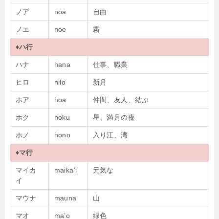
ノア
noa
自由
ノエ
noe
霧
♦ハ行
ハナ
hana
仕事、職業
ヒロ
hilo
新月
ホア
hoa
仲間、友人、結ぶ
ホク
hoku
星、満月の夜
ホノ
hono
入り江、湾
♦マ行
マイカ
maika’i
元気な
イ
マウナ
mauna
山
マオ
ma’o
緑色