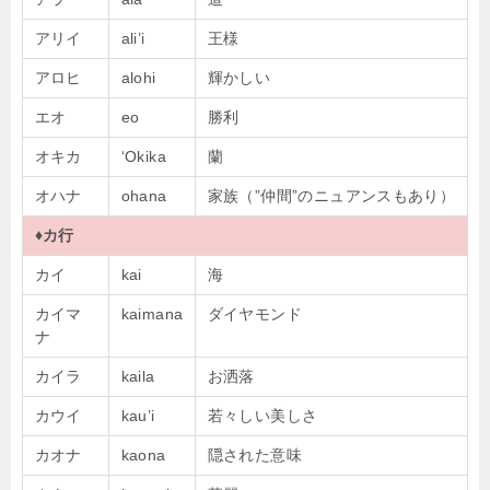
アリイ
ali’i
王様
アロヒ
alohi
輝かしい
エオ
eo
勝利
オキカ
‘Okika
蘭
オハナ
ohana
家族（”仲間”のニュアンスもあり）
♦カ行
カイ
kai
海
カイマ
kaimana
ダイヤモンド
ナ
カイラ
kaila
お洒落
カウイ
kau’i
若々しい美しさ
カオナ
kaona
隠された意味