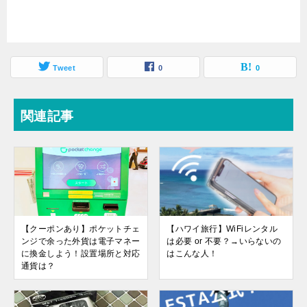
Tweet
0
0
関連記事
【クーポンあり】ポケットチェ
【ハワイ旅行】WiFiレンタル
ンジで余った外貨は電子マネー
は必要 or 不要？→いらないの
に換金しよう！設置場所と対応
はこんな人！
通貨は？