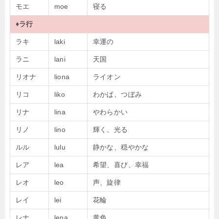
モエ
moe
寝る
♦
ラ行
ラキ
laki
幸運の
ラニ
lani
天国
リオナ
liona
ライオン
リコ
liko
わかば、つぼみ
リナ
lina
やわらかい
リノ
lino
輝く、光る
ルル
lulu
静かな、穏やかな
レア
lea
希望、喜び、幸福
レオ
leo
声、旋律
レイ
lei
花輪
レナ
lena
黄色