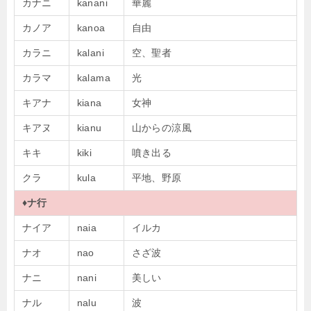
カナニ
kanani
華麗
カノア
kanoa
自由
カラニ
kalani
空、聖者
カラマ
kalama
光
キアナ
kiana
女神
キアヌ
kianu
山からの涼風
キキ
kiki
噴き出る
クラ
kula
平地、野原
♦
ナ行
ナイア
naia
イルカ
ナオ
nao
さざ波
ナニ
nani
美しい
ナル
nalu
波