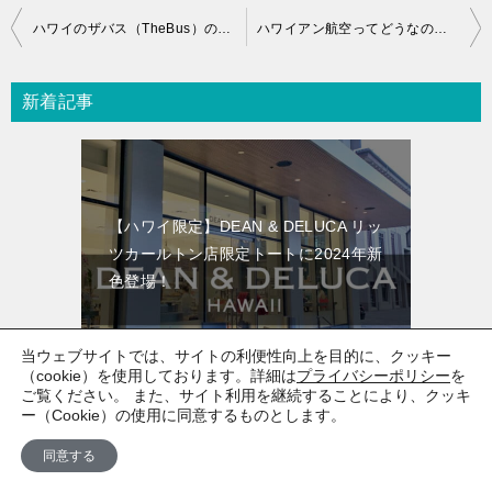
投
ハワイのザバス（TheBus）の乗り方ガイド｜HOLOカードの使い方、料金、アプリ、注意点まとめ
ハワイアン航空ってどうなの？＜口コミと評判・機内食・座席・アメニティ・サービス＞
稿
ナ
新着記事
ビ
ゲ
ー
【ハワイ限定】DEAN & DELUCA リッ
シ
ツカールトン店限定トートに2024年新
ョ
色登場！
ン
当ウェブサイトでは、サイトの利便性向上を目的に、クッキー
（cookie）を使用しております。詳細は
プライバシーポリシー
を
ご覧ください。 また、サイト利用を継続することにより、クッキ
ー（Cookie）の使用に同意するものとします。
同意する
ハワイの雨季と乾季はいつ？旅行するな